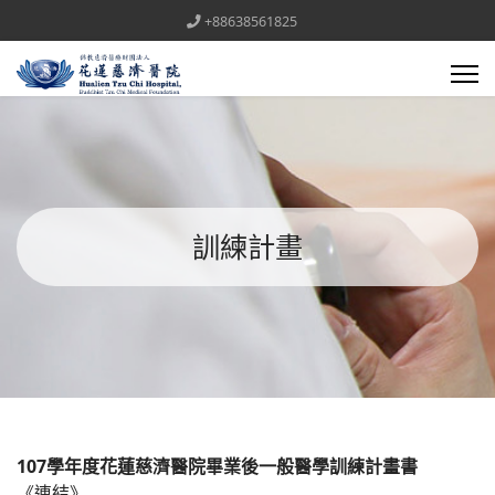
+88638561825
訓練計畫
107學年度花蓮慈濟醫院畢業後一般醫學訓練計畫書
《連結》