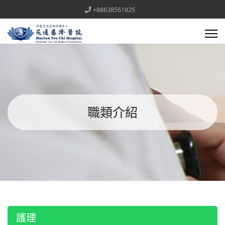
+88638561825
職類介紹
護理