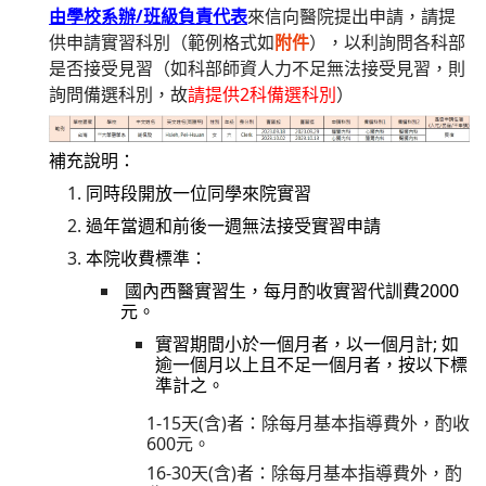
由學校系辦/班級負責代表
來信向醫院提出申請，請提
供申請實習科別（
範例格式如
附件
），以利詢問各科部
是否接受見習（如科部師資人力不足無法接受見習，則
詢問備選科別，故
請提供2科備選科別
）
補充說明：
同時段開放一位同學來院實習
過年當週和前後一週無法接受實習申請
本院收費標準：
國內西醫實習生，每月酌收實習代訓費2000
元。
實習期間小於一個月者，以一個月計; 如
逾一個月以上且不足一個月者，按以下標
準計之。
1-15天(含)者：除每月基本指導費外，酌收
600元。
16-30天(含)者：除每月基本指導費外，酌