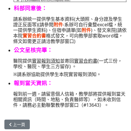
科部同意後：
請系辦統一提供
學生基本資料
(大頭照、身分證及學生
證正反面等)(請參閱
附件
-系辦可自行彙整excel檔，統
一提供學生資料)、
住宿申請單
(如
附件
)、發文來院(請依
本院
實習合約書
格式發文，可向教學部索取word檔，
條文如需更正請洽教學部窗口)
公文呈核完畢：
醫院提供
實習報到須知
並寄回
實習合約書
(一式三份，
學校、醫院、學生三方留存) 。
※請系辦協助提供學生本院實習報到須知。
報到當天資訊：
報到前一週，請留意個人信箱，教學部將提供報到當天
相關資訊（時間、地點、負責醫師等），如未收到信
件，請務必主動聯繫教學部窗口（#13643）。
上一篇文章: 國內實習醫學生之報到與離院
上一頁