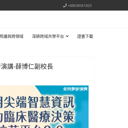
+88638561825
照護與跨領域
深耕跨域共學平台
證書下載
學術演講-薛博仁副校長