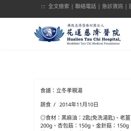
:::
全文檢索
|
聯絡電話
|
急診資訊
|
食譜：立冬孝親湯
蔬食
2014年11月10日
◎食材：黑麻油：2匙(免洗湯匙)、老薑
200g、杏包菇：150g、金針菇：150