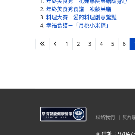
年終美食秀 花蓮慈院藥膳暖身心
年終美食秀食譜－凍齡藥膳
料理大賽 愛的料理創意驚豔
幸福食譜－「月桃小米粽」
1
2
3
4
5
6
聯絡我們
|
反詐
住址：97047