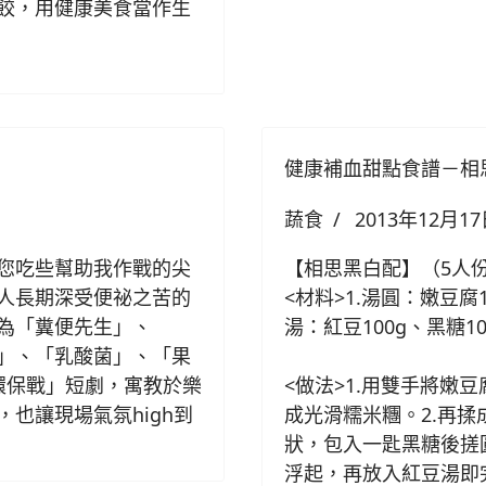
餃，用健康美食當作生
健康補血甜點食譜－相
蔬食
2013年12月1
您吃些幫助我作戰的尖
【相思黑白配】（5人
人長期深受便祕之苦的
<材料>
1.湯圓：嫩豆腐1
為「糞便先生」、
湯：紅豆100g、黑糖1
」、「乳酸菌」、「果
環保戰」短劇，寓教於樂
<做法>
1.用雙手將嫩
也讓現場氣氛high到
成光滑糯米糰。2.再
狀，包入一匙黑糖後搓圓
浮起，再放入紅豆湯即