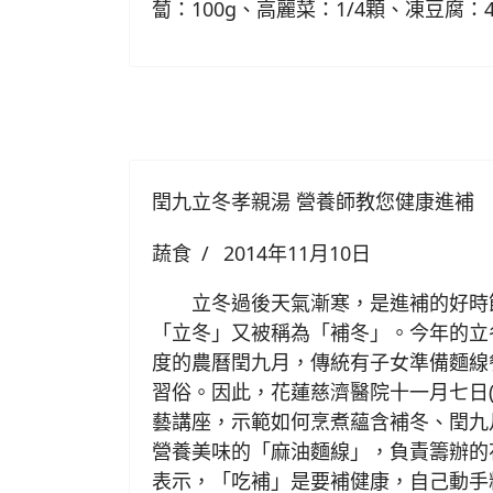
蔔：100g、高麗菜：1/4顆、凍豆腐：4兩
閏九立冬孝親湯 營養師教您健康進補
蔬食
2014年11月10日
立冬過後天氣漸寒，是進補的好時
「立冬」又被稱為「補冬」。今年的立
度的農曆閏九月，傳統有子女準備麵線
習俗。因此，花蓮慈濟醫院十一月七日(
藝講座，示範如何烹煮蘊含補冬、閏九
營養美味的「麻油麵線」，負責籌辦的
表示，「吃補」是要補健康，自己動手