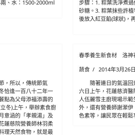
、水：1500-2000ml
步驟：1. 粽葉洗淨煮
砂糖。3. 粽葉抹些許
後放入紅豆餡(球狀)，
春季養生新食材 洛神
蔬食
2014年3月26
節，所以，傳統節氣
隨著連日的氣溫回升
冬恰逢一百八十二年一
六日上午，花蓮慈濟醫
餐點為父母添福添壽的
人伍麗雪主廚現場示範
立冬)上午
，舉辦素食廚
外，還有營養師謝瀠伊
月意涵的「孝親湯」及
色素等，讓民眾在輕鬆
花蓮慈院營養師林羽柔
料理天然食物，就是最