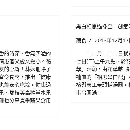
黑白相思過冬至 創意湯
蔬食
2013年12月1
香的時節，香氣四溢的
十二月二十二日就是
病患者又愛又擔心。花
七日(二)上午九點，於
友的心聲！林妘珊除了
學」活動，由花蓮慈 
當令食材，推出「健康
補血的「相思黑白配」
也能安心吃粽，健康過
榕與志工帶頭搓湯圓，
果、荔枝等高糖量水果
事事圓滿。
珊也分享夏季蔬果食用