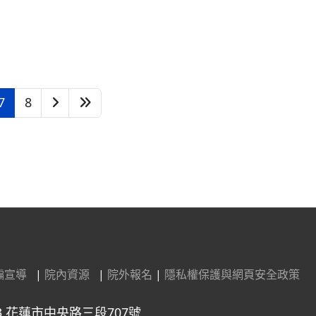
7
8
騙宣導
|
院內資源
|
院外報名
|
隱私權保護與網頁安全政策
3 花蓮市中央路三段707號