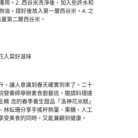
過備用。2. 西谷米洗淨後，加入些許水和
植物油，摺好後放入第一層西谷米。4. 之
再蓋第二層西谷米。
花入菜好滋味
日
，讓人意識到春天確實到來了。二十
院營養師舉辦素食廚藝班，邀請料理達
生概 念的春季養生甜品「洛神花米糕」
、林妘珊分享手搖杯熱量、果糖、人工
享受美食的同時，又能兼顧到健康。