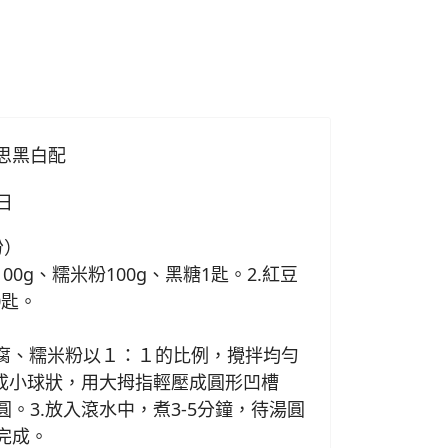
思黑白配
7日
份）
00g、糯米粉100g、黑糖1匙。2.紅豆
0匙。
豆腐、糯米粉以１：１的比例，攪拌均勻
揉成小球狀，用大拇指輕壓成圓形凹槽
。3.放入滾水中，煮3-5分鐘，待湯圓
完成。