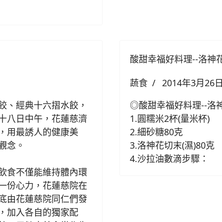
酸甜幸福好料理--洛神
蔬食
2014年3月26
餃、經典十六摺水餃，
◎酸甜幸福好料理--洛
十八日中午，花蓮慈濟
1.圓糯米2杯(量米杯)
，用最誘人的健康美
2.細砂糖80克
觀念。
3.洛神花切末(濕)80克
4.沙拉油數滴步驟：
飲食不僅能維持體內環
一份心力，花蓮慈院在
底由花蓮慈院同仁們發
，加入各自的獨家配