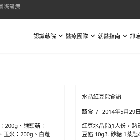
國際醫療
認識慈院
醫療團隊
就醫指南
訊
水晶紅豆粽食譜
蔬食
2014年5月29
：200g、猴頭菇：
紅豆水晶粽(1人份，熱量約
g、玉米：200g、白蘿
豆餡 10g3. 砂糖 1茶匙